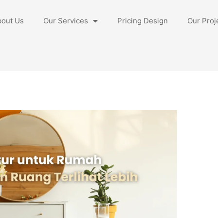
bout Us
Our Services
Pricing Design
Our Proj