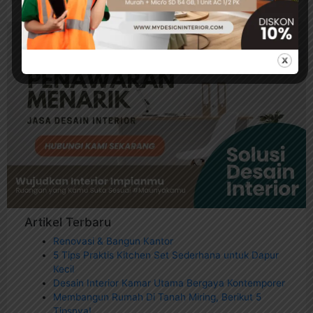
Artikel Terbaru
Renovasi & Bangun Kantor
5 Tips Praktis Kitchen Set Sederhana untuk Dapur
Kecil
Desain Interior Kamar Utama Bergaya Kontemporer
Membangun Rumah Di Tanah Miring, Berikut 5
Tipsnya!