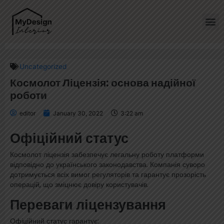
Home
»
Космолот Ліцензія: основа надійної роботи
Uncategorized
Космолот Ліцензія: основа надійної
роботи
editor
January 30, 2022
3:22 am
Офіційний статус
Космолот ліцензія забезпечує легальну роботу платформи
відповідно до українського законодавства. Компанія суворо
дотримується всіх вимог регуляторів та гарантує прозорість
операцій, що зміцнює довіру користувачів.
Переваги ліцензування
Офіційний статус гарантує: