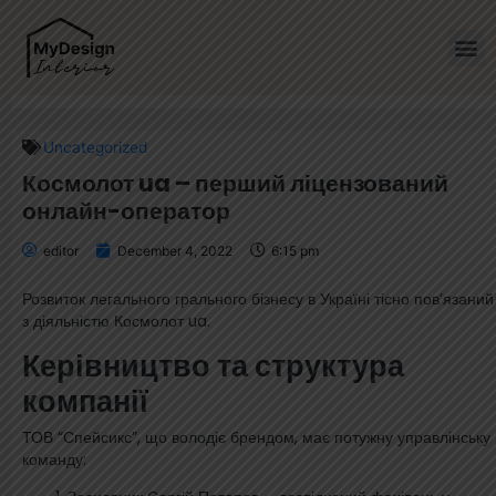
Home
»
Космолот ua – перший ліцензований онлайн-оператор
Uncategorized
Космолот ua – перший ліцензований
онлайн-оператор
editor
December 4, 2022
6:15 pm
Розвиток легального грального бізнесу в Україні тісно пов’язаний
з діяльністю Космолот ua.
Керівництво та структура
компанії
ТОВ “Спейсикс”, що володіє брендом, має потужну управлінську
команду: