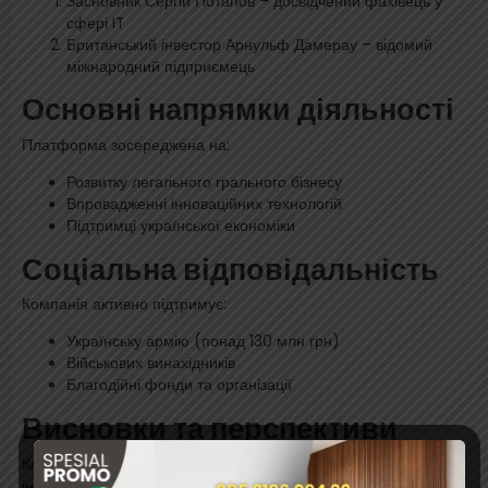
Засновник Сергій Потапов – досвідчений фахівець у
сфері IT
Британський інвестор Арнульф Дамерау – відомий
міжнародний підприємець
Основні напрямки діяльності
Платформа зосереджена на:
Розвитку легального грального бізнесу
Впровадженні інноваційних технологій
Підтримці української економіки
Соціальна відповідальність
Компанія активно підтримує:
Українську армію (понад 130 млн грн)
Військових винахідників
Благодійні фонди та організації
Висновки та перспективи
Космолот ua продовжує встановлювати високі стандарти в
індустрії, поєднуючи успішний бізнес із соціальною