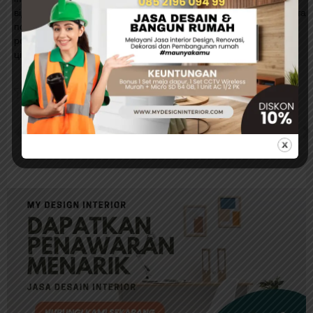
відповідальністю. Плани щодо виходу на міжнародний ринок та
подальші інвестиції свідчать про серйозні наміри компанії
розвивати не лише власний бізнес, але й економіку України в
цілому.
Rate this post
PREVIOUS
NEXT
Космолот в Украине: лидер игорной индустрии
Космолот Лицензия: первые в легальном игорном бизнесе Украины