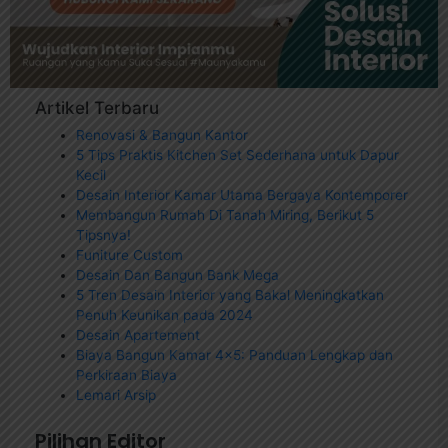
Artikel Terbaru
Renovasi & Bangun Kantor
5 Tips Praktis Kitchen Set Sederhana untuk Dapur
Kecil
Desain Interior Kamar Utama Bergaya Kontemporer
Membangun Rumah Di Tanah Miring, Berikut 5
Tipsnya!
Funiture Custom
Desain Dan Bangun Bank Mega
5 Tren Desain Interior yang Bakal Meningkatkan
Penuh Keunikan pada 2024
Desain Apartement
Biaya Bangun Kamar 4×5: Panduan Lengkap dan
Perkiraan Biaya
Lemari Arsip
Pilihan Editor