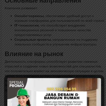
Основные направления
Компания развивает:
Онлайн-сервисы
, обеспечивая удобный доступ к
игровым платформам для пользователей по всей стране.
IT-технологии
, что способствует внедрению
инновационных решений и повышению качества
предоставляемых услуг.
Социальные проекты
, направленные на поддержку
локальных сообществ и улучшение инфраструктуры.
Влияние на рынок
Деятельность платформы способствует развитию смежных
отраслей и созданию новых возможностей для специалистов,
что положительно влияет на экономическую ситуацию в целом.
Кроме того, компания активно поддерживает инициативы,
направленные на легализацию и регулирование игорного
бизнеса, что способствует созданию прозрачной и безопасной
среды для всех участников рынка.
Rate this post