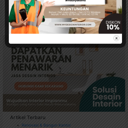
PREVIOUS
NEXT
Реклама Космолот: нові підходи в медіапросторі
Космолот не выводит деньги: надежность платформы
Artikel Terbaru
Renovasi & Bangun Kantor