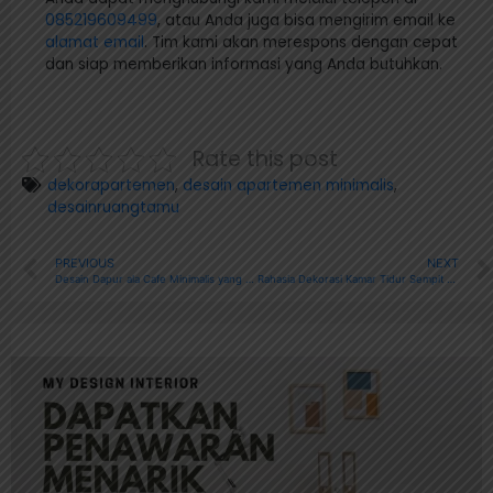
085219609499
, atau Anda juga bisa mengirim email ke
alamat email
. Tim kami akan merespons dengan cepat
dan siap memberikan informasi yang Anda butuhkan.
Rate this post
dekorapartemen
,
desain apartemen minimalis
,
desainruangtamu
PREVIOUS
NEXT
Desain Dapur ala Cafe Minimalis yang Menawan
Rahasia Dekorasi Kamar Tidur Sempit yang Luas dan Nyaman