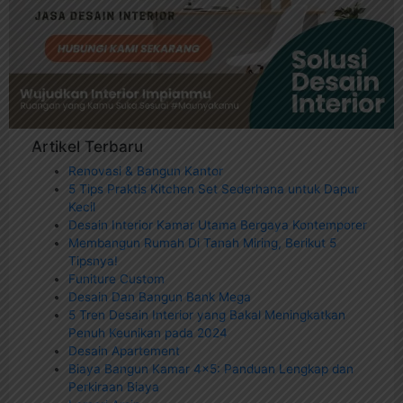
Artikel Terbaru
Renovasi & Bangun Kantor
5 Tips Praktis Kitchen Set Sederhana untuk Dapur
Kecil
Desain Interior Kamar Utama Bergaya Kontemporer
Membangun Rumah Di Tanah Miring, Berikut 5
Tipsnya!
Funiture Custom
Desain Dan Bangun Bank Mega
5 Tren Desain Interior yang Bakal Meningkatkan
Penuh Keunikan pada 2024
Desain Apartement
Biaya Bangun Kamar 4×5: Panduan Lengkap dan
Perkiraan Biaya