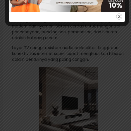
Teknologi Terintegrasi
Apartemen mewah juga sering memiliki teknologi
terintegrasi yang menciptakan pengalaman yang lebih
modern dan nyaman. Sistem cerdas untuk mengontrol
pencahayaan, pendinginan, pemanasan, dan hiburan
adalah hal yang umum.
Layar TV canggih, sistem audio berkualitas tinggi, dan
konektivitas internet super cepat menghadirkan hiburan
dalam bentuknya yang paling canggih.