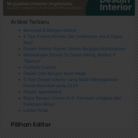
Artikel Terbaru
Renovasi & Bangun Kantor
5 Tips Praktis Kitchen Set Sederhana untuk Dapur
Kecil
Desain Interior Kamar Utama Bergaya Kontemporer
Membangun Rumah Di Tanah Miring, Berikut 5
Tipsnya!
Funiture Custom
Desain Dan Bangun Bank Mega
5 Tren Desain Interior yang Bakal Meningkatkan
Penuh Keunikan pada 2024
Desain Apartement
Biaya Bangun Kamar 4×5: Panduan Lengkap dan
Perkiraan Biaya
Lemari Arsip
Pilihan Editor