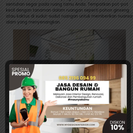
sentuhan segar pada ruang tamu Anda. Tempatkan pot-pot
kecil dengan tanaman dalam ruangan seperti pohon ginseng
atau kaktus di sudut-sudut ruangan untuk memberikan nuansa
alam yang menyenangkan.
6. Karya Seni Dinding Abstrak
Tambahkan elemen seni abstrak pada dinding untuk
memberikan sentuhan artistik pada ruang tamu Anda. Lukisan