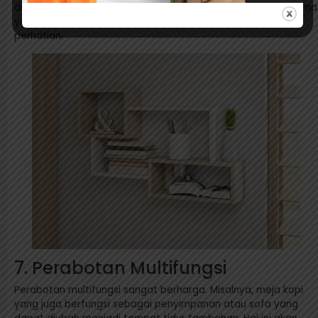
abstrak dengan warna-warna yang serasi dengan palet warna
yang Anda pilih dapat menjadi titik fokus yang menarik
perhatian.
7. Perabotan Multifungsi
Perabotan multifungsi sangat berharga. Misalnya, meja kopi
yang juga berfungsi sebagai penyimpanan atau sofa yang