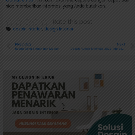
alamat email
.
Tim kami akan merespons dengan cepat dan
siap memberikan informasi yang Anda butuhkan.
Rate this post
desain interior
,
design interior
PREVIOUS
NEXT
Ruang Tamu Elegan dan Mewah
Desain Rumah Minimalis 2023: Ide dan Tren Terkini