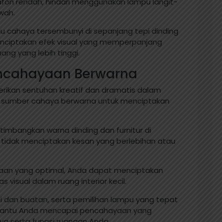
afon rendah, hindari menggunakan lampu langit-
wah.
au cahaya tersembunyi di sepanjang tepi dinding
enciptakan efek visual yang memperpanjang
ang yang lebih tinggi.
encahayaan Berwarna
kan sentuhan kreatif dan dramatis dalam
n sumber cahaya berwarna untuk menciptakan
imbangkan warna dinding dan furnitur di
tidak menciptakan kesan yang berlebihan atau
aan yang optimal, Anda dapat menciptakan
isual dalam ruang interior kecil.
dan buatan, serta pemilihan lampu yang tepat
mbantu Anda mencapai pencahayaan yang
 serta fungsi ruangan Anda.