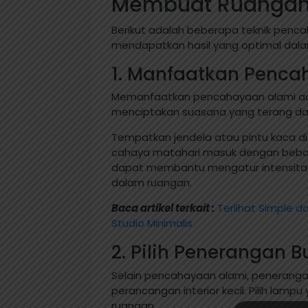
Membuat Ruangan
Berikut adalah beberapa teknik penc
mendapatkan hasil yang optimal dalam
1. Manfaatkan Penca
Memanfaatkan pencahayaan alami adal
menciptakan suasana yang terang dan 
Tempatkan jendela atau pintu kaca d
cahaya matahari masuk dengan bebas.
dapat membantu mengatur intensitas
dalam ruangan.
Baca artikel terkait :
Terlihat Simple d
Studio Minimalis
2. Pilih Penerangan 
Selain pencahayaan alami, peneranga
perancangan interior kecil. Pilih lam
ruangan.