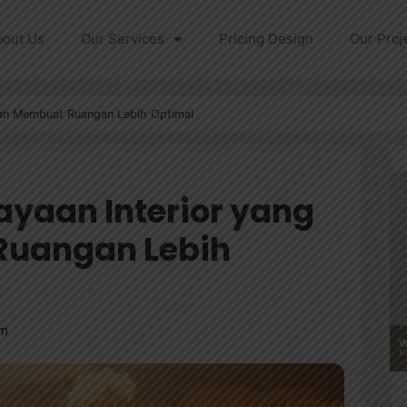
bout Us
Our Services
Pricing Design
Our Proj
kan Membuat Ruangan Lebih Optimal
ayaan Interior yang
Ruangan Lebih
pm