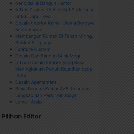
Renovasi & Bangun Kantor
5 Tips Praktis Kitchen Set Sederhana
untuk Dapur Kecil
Desain Interior Kamar Utama Bergaya
Kontemporer
Membangun Rumah Di Tanah Miring,
Berikut 5 Tipsnya!
Funiture Custom
Desain Dan Bangun Bank Mega
5 Tren Desain Interior yang Bakal
Meningkatkan Penuh Keunikan pada
2024
Desain Apartement
Biaya Bangun Kamar 4×5: Panduan
Lengkap dan Perkiraan Biaya
Lemari Arsip
Pilihan Editor