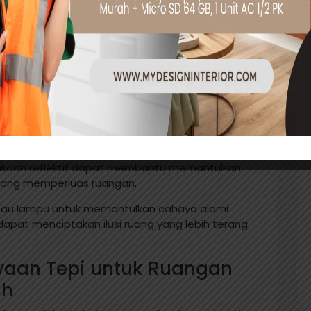
ul di tempat yang tidak diinginkan dapat
l.
ngan yang menonjol di dinding atau langit-
 yang merata dan mendistribusikan cahaya
in untuk Memantulkan
kaan reflektif dapat membantu memantulkan
 yang memperluas ruangan.
atau lampu untuk memantulkan cahaya alami
apat menciptakan ilusi ruang yang lebih terang
yaan Tepi untuk Ruangan
ah