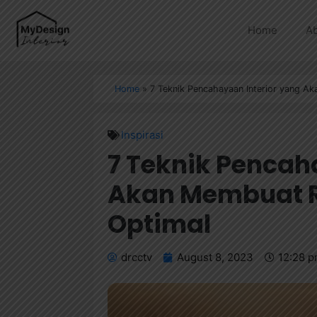
Home
A
Home
»
7 Teknik Pencahayaan Interior yang A
Inspirasi
7 Teknik Pencah
Akan Membuat 
Optimal
drcctv
August 8, 2023
12:28 