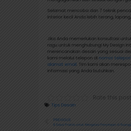
Selamat mencoba dan 7 teknik pencaha
interior kecil Anda lebih terang, lapa
Jika Anda memerlukan konsultasi unt
ragu untuk menghubungi My Design In
merencanakan desain yang sesuai de
kami melalui telepon di
nomor telepon
alamat email
. Tim kami akan meresp
informasi yang Anda butuhkan.
Rate this pos
Tips Desain
PREVIOUS