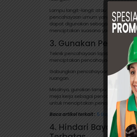
Lampu langit-langit atau lampu sorot
pencahayaan umum yang merata. Seme
dapat digunakan sebagai pencahaya
menciptakan suasana yang lebih hang
3. Gunakan Pencaha
Teknik pencahayaan lapisan melibatk
menciptakan pencahayaan yang komp
Gabungkan pencahayaan umum, penc
ruangan.
Misalnya, gunakan lampu langit-lang
meja kerja sebagai pencahayaan tuga
untuk menciptakan pencahayaan akse
Baca artikel terkait :
5 Gaya Desain Int
4. Hindari Bayangan 
Terbatas