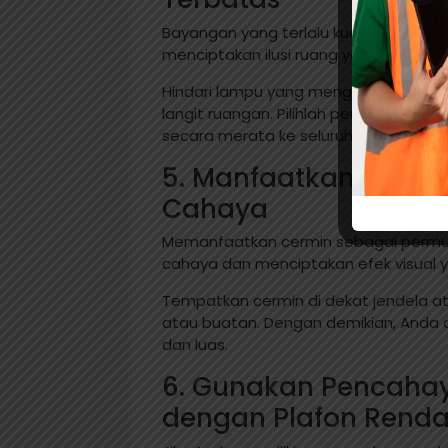
Bayangan yang terlalu kuat atau munc
menciptakan ilusi ruang yang lebih keci
Hindari lampu yang menghasilkan baya
langit ruangan. Pilihlah pencahayaan
secara merata ke seluruh ruangan.
5. Manfaatkan Cerm
Cahaya
Memanfaatkan cermin sebagai permu
cahaya dan menciptakan efek visual
Tempatkan cermin di dekat jendela 
atau buatan. Dengan demikian, Anda d
dan luas.
6. Gunakan Pencaha
dengan Plafon Rend