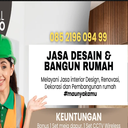
 adalah pilihan yang baik untuk menciptakan
ntara itu, lampu meja atau lampu dinding
an tambahan atau pencahayaan aksen untuk
at dan intim.
yaan Lapisan
an penggunaan berbagai jenis lampu untuk
leks dan menarik.
ahayaan tugas, dan pencahayaan aksen dalam
it sebagai pencahayaan utama, lampu meja di
s, dan lampu dinding dengan arah tertentu
n yang menarik.
erior untuk Inspirasi Ruangan Anda
yang Menciptakan Ilusi