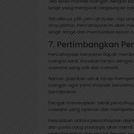
Jika Anda memiliki ruangan dengan pl
langit yang mengarah langsung ke ba
Sebaliknya, pilih pencahayaan tepi at
atau plafon. Pencahayaan ini akan m
langit-langit dan memberikan kesan ru
7. Pertimbangkan P
Pencahayaan berwarna dapat memberi
ruangan kecil. Gunakan lampu denga
suasana yang unik dan menarik.
Namun, pastikan untuk tetap mempert
ruangan agar pencahayaan berwarna 
bertabrakan.
Dengan menerapkan teknik pencahay
suasana yang nyaman dan memperluas v
Perpaduan antara pencahayaan alami 
dan posisi yang strategis, akan me
mengagumkan dan sesuai dengan gaya